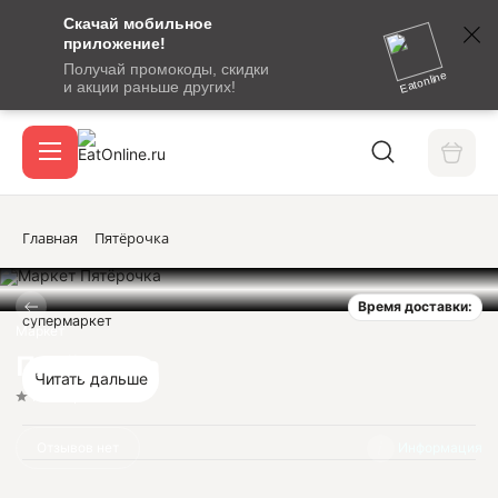
Скачай мобильное
номер
приложение!
SMS-
Получай промокоды, скидки
сообщение
Eatonline
и акции раньше других!
с
Акции
кодом
подтверждения
О сервисе
Главная
Пятёрочка
Время доставки:
Откры
супермаркет
Вход / регистрация
Маркет
Пятёрочка
Читать дальше
Нет оценок
Отзывов нет
Информация