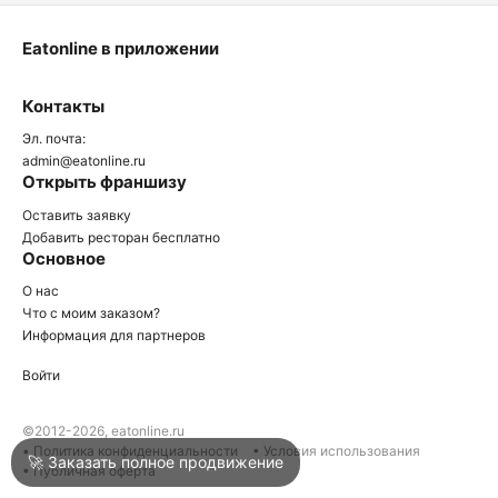
Eatonline в приложении
О
Контакты
О
Эл. почта:
admin@eatonline.ru
Открыть франшизу
Оставить заявку
Добавить ресторан бесплатно
Основное
Войти
О нас
Что с моим заказом?
Информация для партнеров
Город
Нижний Тагил
Войти
Написать в техподдержку
©2012-2026, eatonline.ru
• Политика конфиденциальности
• Условия использования
🚀 Заказать полное продвижение
• Публичная оферта